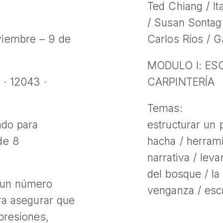
Ted Chiang / It
/ Susan Sontag 
viembre – 9 de
Carlos Ríos / 
MODULO I: E
 · 12043 ·
CARPINTERÍA
Temas:
ñado para
estructurar un 
de 8
hacha / herrami
narrativa / lev
del bosque / la
 un número
venganza / escr
ara asegurar que
presiones,