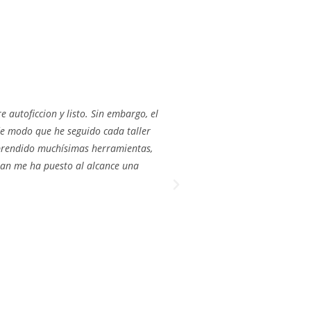
autoficcion y listo. Sin embargo, el
En setiembre de 2023 tomé 
e modo que he seguido cada taller
curso, que busca cerrar u
 aprendido muchísimas herramientas,
muy claras y directas a la
Yuan me ha puesto al alcance una
crecer por sus propios mérit
entendiendo que la correc
literatura y la escritura,