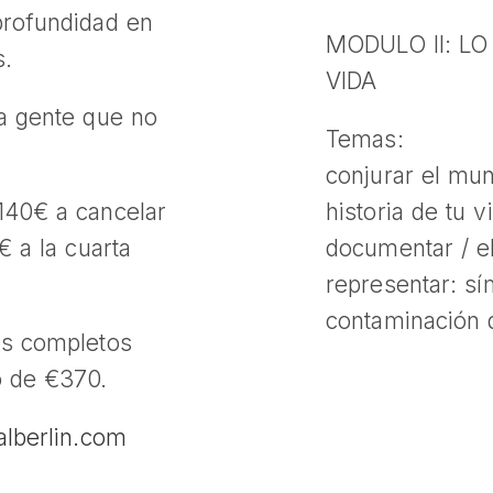
profundidad en
MODULO II: L
s.
VIDA
ra gente que no
Temas:
conjurar el mun
140€ a cancelar
historia de tu v
€ a la cuarta
documentar / el
representar: sí
contaminación d
os completos
o de €370.
alberlin.com